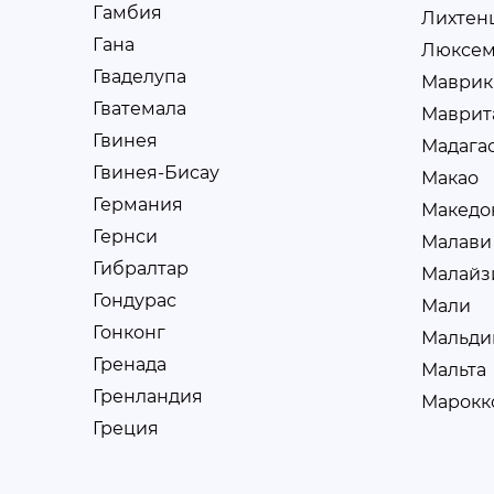
Гамбия
Лихтен
Гана
Люксем
Гваделупа
Маврик
Гватемала
Маврит
Гвинея
Мадага
Гвинея-Бисау
Макао
Германия
Македо
Гернси
Малави
Гибралтар
Малайз
Гондурас
Мали
Гонконг
Мальди
Гренада
Мальта
Гренландия
Марокк
Греция