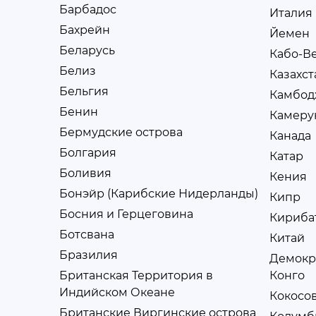
Барбадос
Италия
Бахрейн
Йемен
Беларусь
Кабо-В
Белиз
Казахст
Бельгия
Камбод
Бенин
Камеру
Бермудские острова
Канада
Болгария
Катар
Боливия
Кения
Бонэйр (Карибские Нидерланды)
Кипр
Босния и Герцеговина
Кириба
Ботсвана
Китай
Бразилия
Демокр
Британская Территория в
Конго
Индийском Океане
Кокосо
Британские Виргинские острова