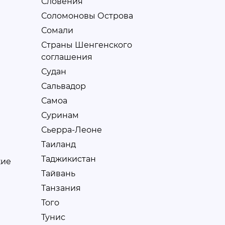
Словения
Соломоновы Острова
Сомали
Страны Шенгенского
соглашения
Судан
Сальвадор
Самоа
Суринам
Сьерра-Леоне
Таиланд
Таджикистан
кие
Тайвань
Танзания
Того
Тунис