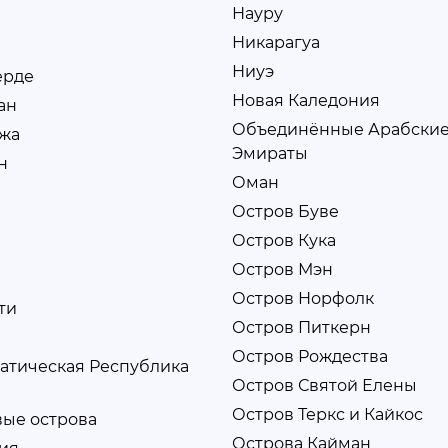
Науру
Никарагуа
Ниуэ
ерде
Новая Каледония
ан
Объединённые Арабски
жа
Эмираты
н
Оман
Остров Буве
Остров Кука
Остров Мэн
Остров Норфолк
ти
Остров Питкерн
Остров Рождества
атическая Республика
Остров Святой Елены
Остров Теркс и Кайкос
вые острова
Острова Кайман