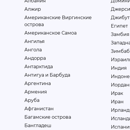
Албания
Домини
Алжир
Джерс
Американские Виргинские
Джибут
острова
Египет
Американское Самоа
Замбия
Ангилья
Западна
Ангола
Зимбаб
Андорра
Израил
Антарктида
Индия
Антигуа и Барбуда
Индоне
Аргентина
Иордан
Армения
Ирак
Аруба
Иран
Афганистан
Ирланд
Багамские острова
Исланд
Бангладеш
Испани