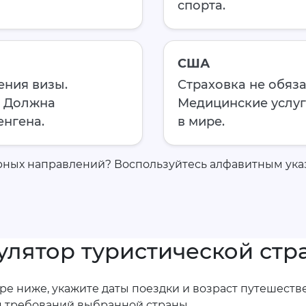
спорта.
США
ения визы.
Страховка не обяза
. Должна
Медицинские услуг
енгена.
в мире.
рных направлений? Воспользуйтесь алфавитным ука
улятор туристической стр
ре ниже, укажите даты поездки и возраст путешест
м требований выбранной страны.