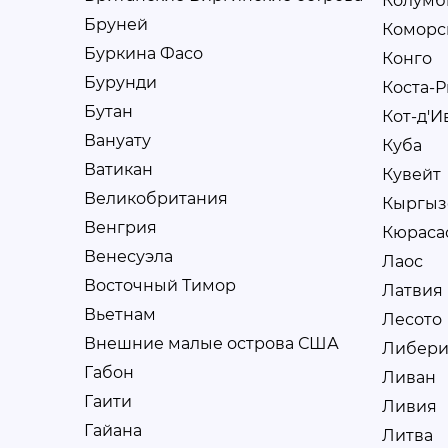
Колумб
Бруней
Коморс
Буркина Фасо
Конго
Бурунди
Коста-Р
Бутан
Кот-д'И
Вануату
Куба
Ватикан
Кувейт
Великобритания
Кыргыз
Венгрия
Кюраса
Венесуэла
Лаос
Восточный Тимор
Латвия
Вьетнам
Лесото
Внешние малые острова США
Либери
Габон
Ливан
Гаити
Ливия
Гайана
Литва