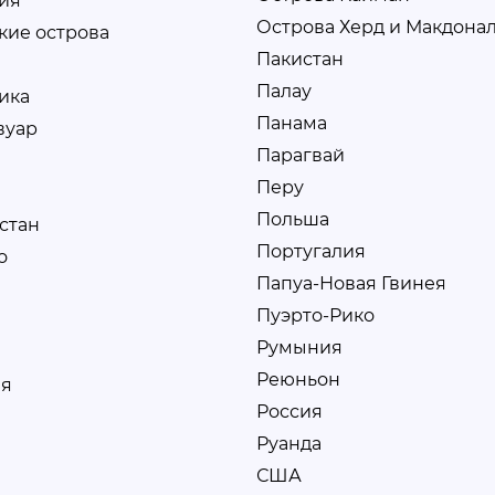
ия
Острова Херд и Макдона
кие острова
Пакистан
Палау
ика
Панама
вуар
Парагвай
Перу
Польша
стан
Португалия
о
Папуа-Новая Гвинея
Пуэрто-Рико
Румыния
Реюньон
я
Россия
Руанда
США