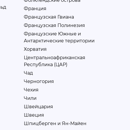
Фолклендские острова
льд
Франция
Французская Гвиана
Французская Полинезия
Французские Южные и
Антарктические территории
Хорватия
Центральноафриканская
Республика (ЦАР)
Чад
Черногория
Чехия
Чили
Швейцария
Швеция
Шпицберген и Ян-Майен