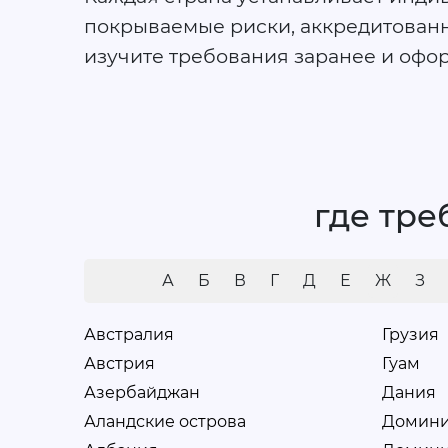
покрываемые риски, аккредитованн
изучите требования заранее и офо
где тре
А
Б
В
Г
Д
Е
Ж
З
Австралия
Грузия
Австрия
Гуам
Азербайджан
Дания
Аландские острова
Домини