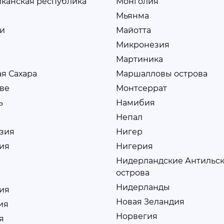
канская республика
Монголия
и
Мьянма
и
Майотта
Микронезия
Мартиника
я Сахара
Маршалловы острова
ве
Монтсеррат
ь
Намибия
Непал
зия
Нигер
ия
Нигерия
Нидерландские Антильс
острова
Нидерланды
ия
Новая Зеландия
ия
Норвегия
я