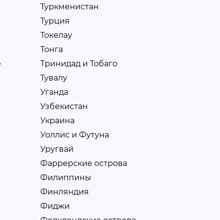
Туркменистан
Турция
Токелау
Тонга
е
Тринидад и Тобаго
Тувалу
Уганда
Узбекистан
Украина
Уоллис и Футуна
Уругвай
Фаррерские острова
Филиппины
Финляндия
Фиджи