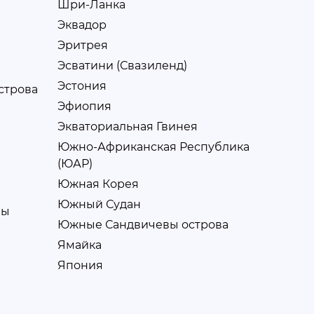
Шри-Ланка
Эквадор
Эритрея
Эсватини (Свазиленд)
Эстония
строва
Эфиопия
Экваториальная Гвинея
Южно-Африканская Республика
(ЮАР)
Южная Корея
Южный Судан
ны
Южные Сандвичевы острова
Ямайка
Япония