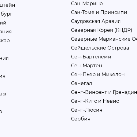
Сан-Марино
штейн
Сан-Томе и Принсипи
бург
Саудовская Аравия
ий
Северная Корея (КНДР)
ания
Северные Марианские О
скар
Сейшельские Острова
Сен-Бартелеми
ния
Сен-Мартен
Сен-Пьер и Микелон
ия
Сенегал
Сент-Винсент и Гренади
вы
Сент-Китс и Невис
Сент-Люсия
о
Сербия