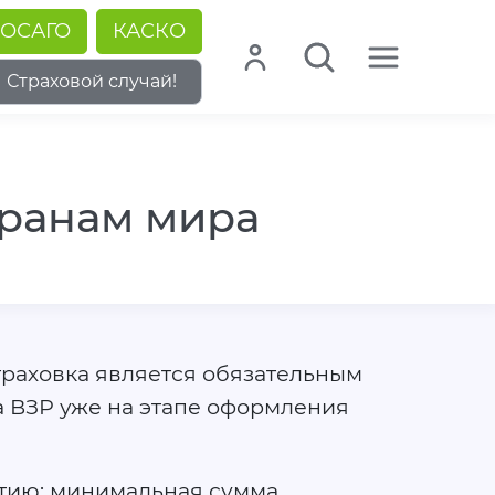
ОСАГО
КАСКО
Страховой случай!
транам мира
страховка является обязательным
а ВЗР уже на этапе оформления
тию: минимальная сумма,