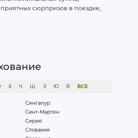
приятных сюрпризов в поездке,
ахование
Ф
Х
Ч
Ш
Э
Ю
Я
ВСЕ
Сингапур
Синт-Мартен
Сирия
Словакия