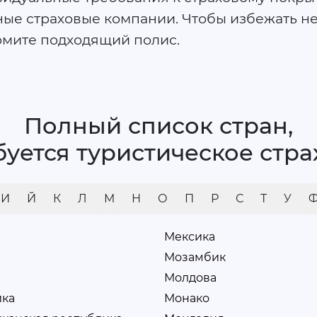
ые страховые компании. Чтобы избежать не
рмите подходящий полис.
Полный список стран,
буется туристическое стр
И
Й
К
Л
М
Н
О
П
Р
С
Т
У
Мексика
Мозамбик
Молдова
ка
Монако