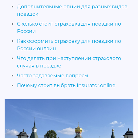
Дополнительные опции для разных видов
поездок
Сколько стоит страховка для поездки по
России
Как оформить страховку для поездки по
России онлайн
Что делать при наступлении страхового
случая в поездке
Часто задаваемые вопросы
Почему стоит выбрать Insurator.online