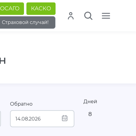
ОСАГО
КАСКО
Страховой случай!
н
Дней
Обратно
8