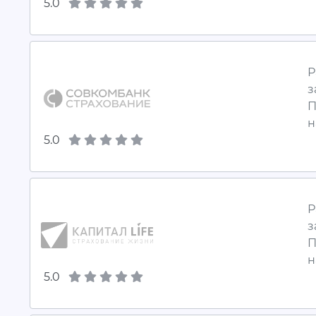
5.0
Р
з
П
н
5.0
Р
з
П
н
5.0