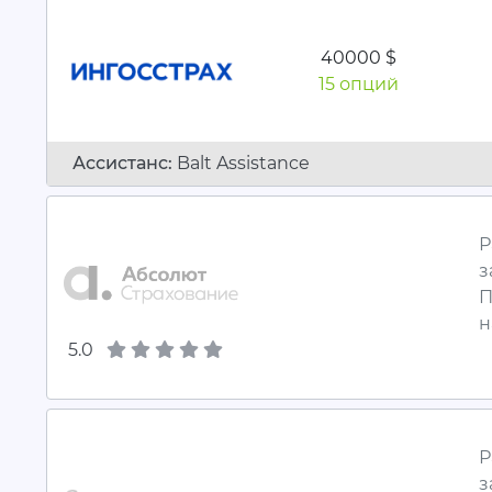
40000 $
15 опций
Ассистанc:
Balt Assistance
Р
з
П
н
5.0
Р
з