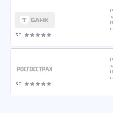
Р
з
П
н
5.0
Р
з
П
н
5.0