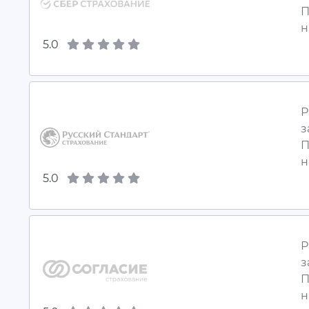
П
н
5.0
Р
з
П
н
5.0
Р
з
П
н