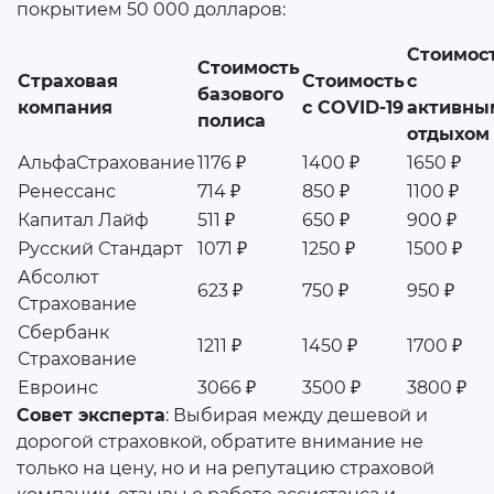
покрытием 50 000 долларов:
Стоимос
Стоимость
Страховая
Стоимость
с
базового
компания
с COVID-19
активны
полиса
отдыхом
АльфаСтрахование
1176 ₽
1400 ₽
1650 ₽
Ренессанс
714 ₽
850 ₽
1100 ₽
Капитал Лайф
511 ₽
650 ₽
900 ₽
Русский Стандарт
1071 ₽
1250 ₽
1500 ₽
Абсолют
623 ₽
750 ₽
950 ₽
Страхование
Сбербанк
1211 ₽
1450 ₽
1700 ₽
Страхование
Евроинс
3066 ₽
3500 ₽
3800 ₽
Совет эксперта
: Выбирая между дешевой и
дорогой страховкой, обратите внимание не
только на цену, но и на репутацию страховой