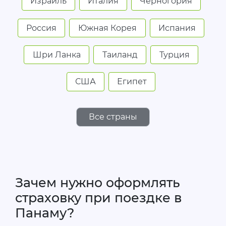
Израиль
Италия
Черногория
Россия
Южная Корея
Испания
Шри Ланка
Таиланд
Турция
США
Египет
Все страны
Зачем нужно оформлять
страховку при поездке в
Панаму?