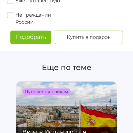
Уже путешествую
Не гражданин
России
Подобрать
Купить в подарок
Еще по теме
Путешественникам
П
Виза в Испанию для
Р