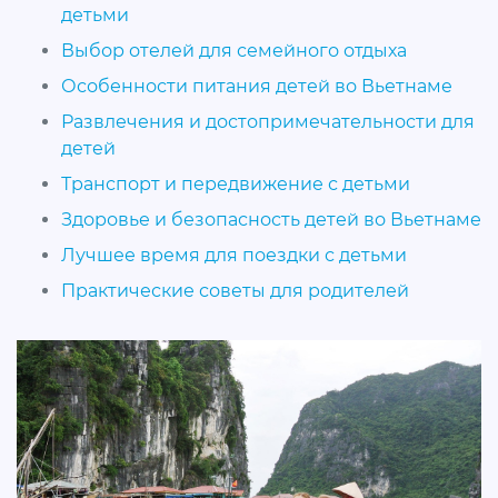
детьми
Выбор отелей для семейного отдыха
Особенности питания детей во Вьетнаме
Развлечения и достопримечательности для
детей
Транспорт и передвижение с детьми
Здоровье и безопасность детей во Вьетнаме
Лучшее время для поездки с детьми
Практические советы для родителей