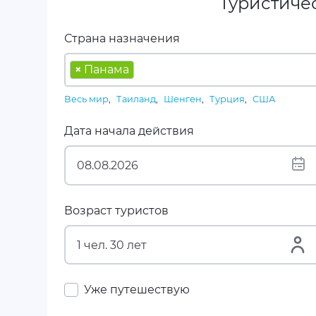
Туристиче
Страна назначения
×
Панама
Весь мир
,
Таиланд
,
Шенген
,
Турция
,
США
Дата начала действия
Возраст туристов
Уже путешествую