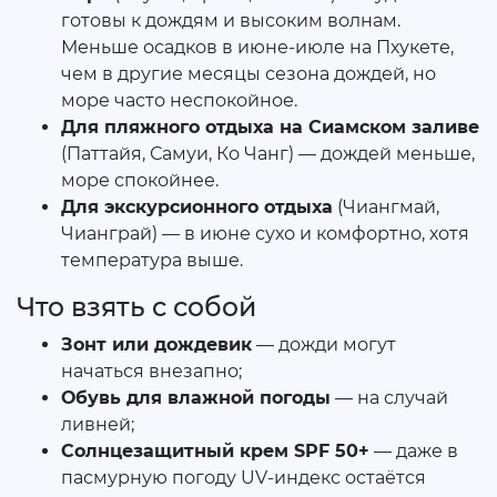
готовы к дождям и высоким волнам.
Меньше осадков в июне-июле на Пхукете,
чем в другие месяцы сезона дождей, но
море часто неспокойное.
Для пляжного отдыха на Сиамском заливе
(Паттайя, Самуи, Ко Чанг) — дождей меньше,
море спокойнее.
Для экскурсионного отдыха
(Чиангмай,
Чианграй) — в июне сухо и комфортно, хотя
температура выше.
Что взять с собой
Зонт или дождевик
— дожди могут
начаться внезапно;
Обувь для влажной погоды
— на случай
ливней;
Солнцезащитный крем SPF 50+
— даже в
пасмурную погоду UV-индекс остаётся