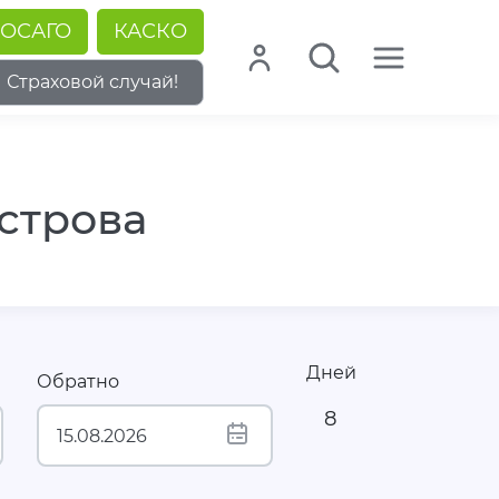
ОСАГО
КАСКО
Страховой случай!
строва
Дней
Обратно
8