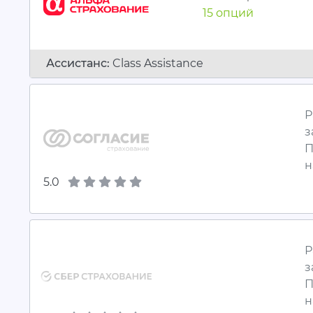
15 опций
Ассистанc:
Class Assistance
Р
з
П
н
5.0
Р
з
П
н