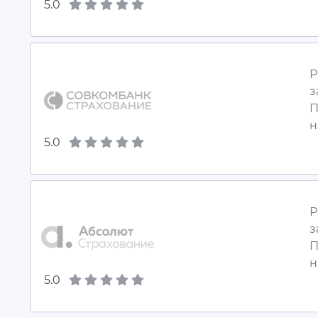
5.0
Р
з
П
н
5.0
Р
з
П
н
5.0