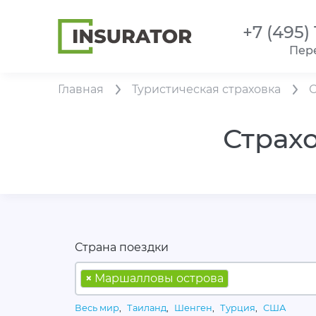
+7 (495)
Пер
Главная
Туристическая страховка
Страх
Страна поездки
×
Маршалловы острова
Весь мир
,
Таиланд
,
Шенген
,
Турция
,
США