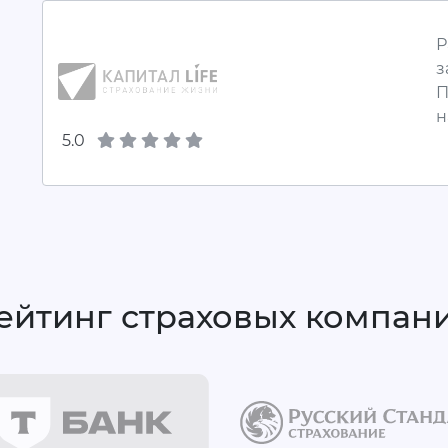
Р
з
П
н
5.0
ейтинг страховых компан