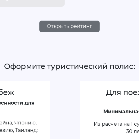
Открыть рейтинг
Оформите туристический полис:
убеж
Для пое
венности для
Минимальная
ейна, Японию,
Из расчета на 1 
зию, Таиланд:
30 л