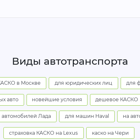
Виды автотранспорта
КАСКО в Москве
для юридических лиц
для 
ых авто
новейшие условия
дешевое КАСКО
 автомобилей Лада
для машин Haval
на ав
страховка КАСКО на Lexus
каско на Чери