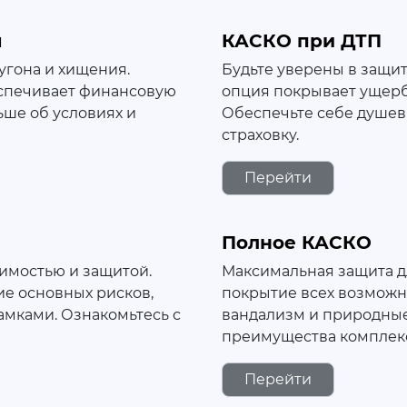
я
КАСКО при ДТП
угона и хищения.
Будьте уверены в защит
еспечивает финансовую
опция покрывает ущерб 
ьше об условиях и
Обеспечьте себе душев
страховку.
Перейти
Полное КАСКО
имостью и защитой.
Максимальная защита д
е основных рисков,
покрытие всех возможны
амками. Ознакомьтесь с
вандализм и природные
преимущества комплекс
Перейти