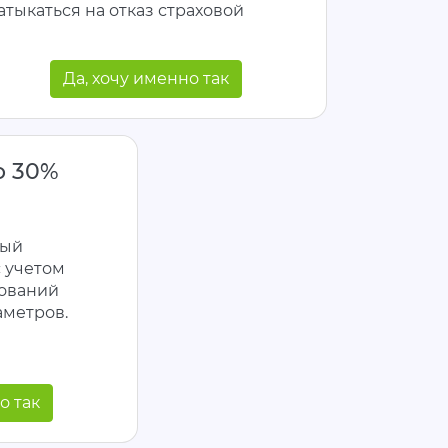
атыкаться на отказ страховой
Да, хочу именно так
о 30%
мый
 учетом
бований
аметров.
о так