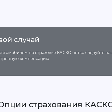
вой случай
 автомобилем по страховке КАСКО четко следуйте н
мотренную компенсацию
Опции страхования КАСК