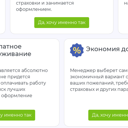
страховки и занимается
н
оформлением.
Да, хочу именно так
латное
Экономия д
уживание
авляется абсолютно
Менеджер выберет са
 не придется
экономичный вариант с
оплачивать работу
ваших пожеланий, тре
иск лучших
страховых и других пар
и оформление
чу именно так
Да, хочу именн