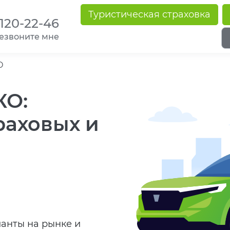
Туристическая страховка
 120-22-46
езвоните мне
О
КО:
раховых и
ианты на рынке и