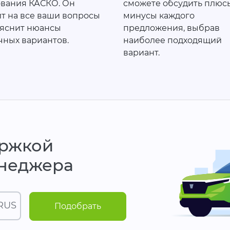
ования КАСКО. Он
сможете обсудить плюс
ит на все ваши вопросы
минусы каждого
ъяснит нюансы
предложения, выбрав
чных вариантов.
наиболее подходящий
вариант.
ержкой
енеджера
 RUS
Подобрать