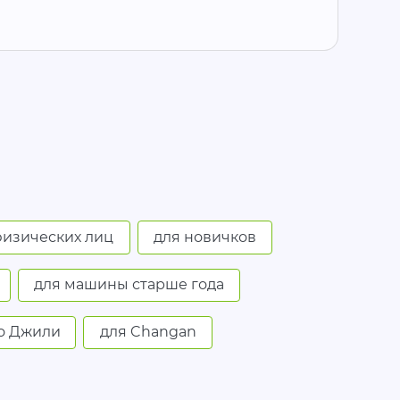
физических лиц
для новичков
для машины старше года
то Джили
для Changan