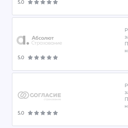
5.0
Р
з
П
н
5.0
Р
з
П
н
5.0