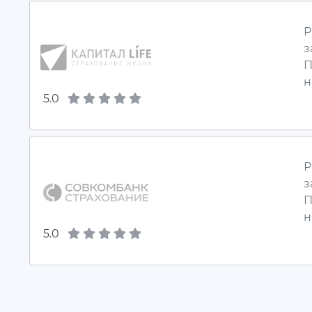
Р
з
П
н
5.0
Р
з
П
н
5.0