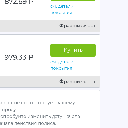
872.69
руб.
см. детали
покрытия
Франшиза:
нет
Купить
979.33
руб.
см. детали
покрытия
Франшиза:
нет
асчет не соответствует вашему
апросу.
опробуйте изменить дату начала
ачала действия полиса.