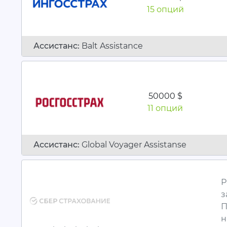
15 опций
Ассистанc:
Balt Assistance
50000 $
11 опций
Ассистанc:
Global Voyager Assistanse
Р
з
П
н