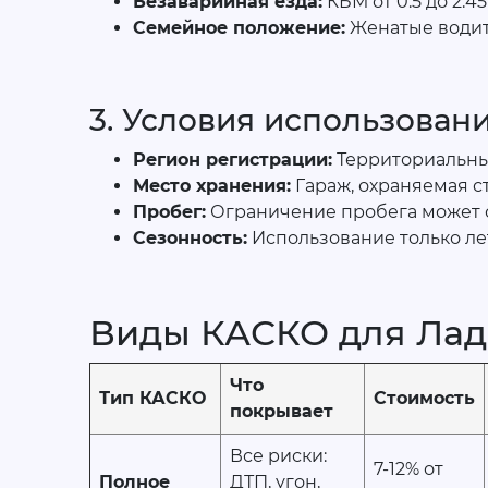
Безаварийная езда:
КБМ от 0.5 до 2.45
Семейное положение:
Женатые водит
3. Условия использован
Регион регистрации:
Территориальный
Место хранения:
Гараж, охраняемая с
Пробег:
Ограничение пробега может с
Сезонность:
Использование только ле
Виды КАСКО для Лада
Что
Тип КАСКО
Стоимость
покрывает
Все риски:
7-12% от
Полное
ДТП, угон,