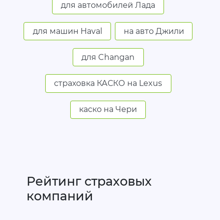
для автомобилей Лада
для машин Haval
на авто Джили
для Changan
страховка КАСКО на Lexus
каско на Чери
Рейтинг страховых
компаний