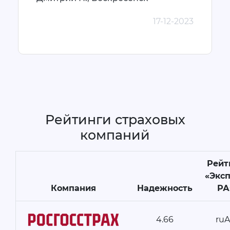
17-12-2023
Рейтинги страховых
компаний
Рейт
«Экс
Компания
Надежность
РА
4.66
ru