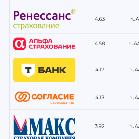
4.63
ru
4.58
ruA
4.17
ruA
4.13
ruA
3.92
ruA